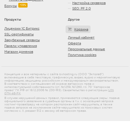
Настройка серверов
+35%
Бонусы
SEO: PF 2.0
Продукты
Другое
Лицензии 1С Битрикс
Корзина
SSL-сертификаты
Личный кабинет
Зарубежные сервисы
Оферта
Панели управления
Персональные данные
Магазин доменов
Политика cookies
Концепция и все материалы с сайта bxhosting.ru (ООО "Эктолаб")
включающие в себя текстовую, графическую, видео, аудио и маркетинговую
информацию, защищены российским и международным законодательством.
В соответствии с соглашением об охране авторских прав и
интеллектуальной собственности (ст. №1259, №1260, гл. 70 “Авторское
право” ГК РФ от 18.12.2006 № 230-ФЗ). Свидетельство о регистрации
UIN
07N-46-FK
.
В случае нарушений данных правил, применяются следующие меры: подача
официального заявления в судебные органы в т.ч. с эскалацией запроса
хостинг-провайдеру на котором расположен сайт-нарушитель, а также
подача запроса на исключение сайта-нарушителя из поисковых систем
согласно ч. II, раздел 512 к закону об авторском праве.