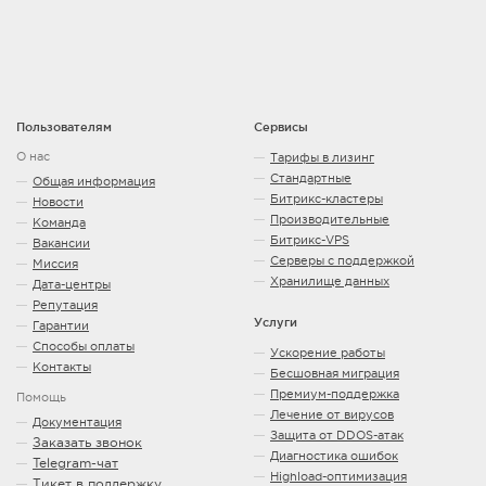
Пользователям
Сервисы
О нас
Тарифы в лизинг
Стандартные
Общая информация
Битрикс-кластеры
Новости
Производительные
Команда
Битрикс-VPS
Вакансии
Серверы с поддержкой
Миссия
Хранилище данных
Дата-центры
Репутация
Услуги
Гарантии
Способы оплаты
Ускорение работы
Контакты
Бесшовная миграция
Премиум-поддержка
Помощь
Лечение от вирусов
Документация
Защита от DDOS-атак
Заказать звонок
Диагностика ошибок
Telegram-чат
Highload-оптимизация
Тикет в поддержку