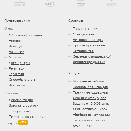
Пользователям
Сервисы
О нас
Тарифы в лизинг
Стандартные
Общая информация
Битрикс-кластеры
Новости
Производительные
Команда
Битрикс-VPS
Вакансии
Серверы с поддержкой
Миссия
Хранилище данных
Дата-центры
Репутация
Услуги
Гарантии
Способы оплаты
Ускорение работы
Контакты
Бесшовная миграция
Премиум-поддержка
Помощь
Лечение от вирусов
Документация
Защита от DDOS-атак
Заказать звонок
Диагностика ошибок
Telegram-чат
Highload-оптимизация
Тикет в поддержку
Настройка серверов
+35%
Бонусы
SEO: PF 2.0