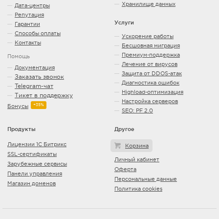
Хранилище данных
Дата-центры
Репутация
Услуги
Гарантии
Способы оплаты
Ускорение работы
Контакты
Бесшовная миграция
Премиум-поддержка
Помощь
Лечение от вирусов
Документация
Защита от DDOS-атак
Заказать звонок
Диагностика ошибок
Telegram-чат
Highload-оптимизация
Тикет в поддержку
Настройка серверов
+35%
Бонусы
SEO: PF 2.0
Продукты
Другое
Лицензии 1С Битрикс
Корзина
SSL-сертификаты
Личный кабинет
Зарубежные сервисы
Оферта
Панели управления
Персональные данные
Магазин доменов
Политика cookies