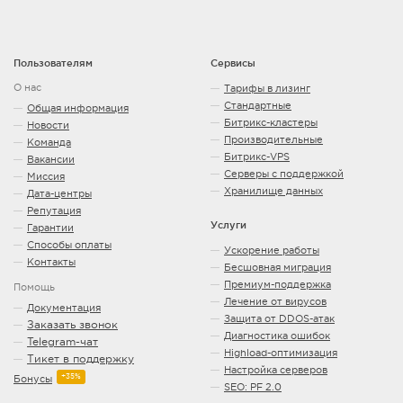
Пользователям
Сервисы
О нас
Тарифы в лизинг
Стандартные
Общая информация
Битрикс-кластеры
Новости
Производительные
Команда
Битрикс-VPS
Вакансии
Серверы с поддержкой
Миссия
Хранилище данных
Дата-центры
Репутация
Услуги
Гарантии
Способы оплаты
Ускорение работы
Контакты
Бесшовная миграция
Премиум-поддержка
Помощь
Лечение от вирусов
Документация
Защита от DDOS-атак
Заказать звонок
Диагностика ошибок
Telegram-чат
Highload-оптимизация
Тикет в поддержку
Настройка серверов
+35%
Бонусы
SEO: PF 2.0