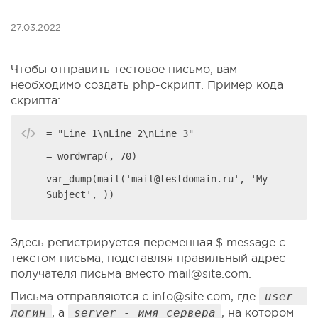
27.03.2022
Чтобы отправить тестовое письмо, вам
необходимо создать php-скрипт. Пример кода
скрипта:
= "Line 1\nLine 2\nLine 3"
= wordwrap(, 70)
var_dump(mail('mail@testdomain.ru', 'My
Subject', ))
Здесь регистрируется переменная $ message с
текстом письма, подставляя правильный адрес
получателя письма вместо mail@site.com.
Письма отправляются с info@site.com, где
user -
логин
, а
server - имя сервера
, на котором