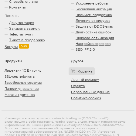
Способы оплаты
Ускорение работы
Контакты
Бесшовная миграция
Премиум-поддержка
Помощь
Лечение от вирусов
Документация
Защита от DDOS-атак
Заказать звонок
Диагностика ошибок
Telegram-чат
Highload-оптимизация
Тикет в поддержку
Настройка серверов
+35%
Бонусы
SEO: PF 2.0
Продукты
Другое
Лицензии 1С Битрикс
Корзина
SSL-сертификаты
Личный кабинет
Зарубежные сервисы
Оферта
Панели управления
Персональные данные
Магазин доменов
Политика cookies
Концепция и все материалы с сайта bxhosting.ru (ООО "Эктолаб")
включающие в себя текстовую, графическую, видео, аудио и маркетинговую
информацию, защищены российским и международным законодательством.
В соответствии с соглашением об охране авторских прав и
интеллектуальной собственности (ст. №1259, №1260, гл. 70 “Авторское
право” ГК РФ от 18.12.2006 № 230-ФЗ). Свидетельство о регистрации
UIN