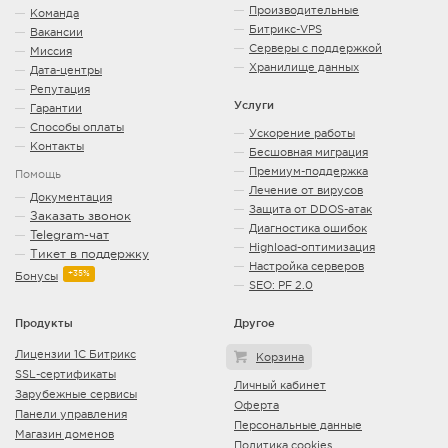
Производительные
Команда
Битрикс-VPS
Вакансии
Серверы с поддержкой
Миссия
Хранилище данных
Дата-центры
Репутация
Услуги
Гарантии
Способы оплаты
Ускорение работы
Контакты
Бесшовная миграция
Премиум-поддержка
Помощь
Лечение от вирусов
Документация
Защита от DDOS-атак
Заказать звонок
Диагностика ошибок
Telegram-чат
Highload-оптимизация
Тикет в поддержку
Настройка серверов
+35%
Бонусы
SEO: PF 2.0
Продукты
Другое
Лицензии 1С Битрикс
Корзина
SSL-сертификаты
Личный кабинет
Зарубежные сервисы
Оферта
Панели управления
Персональные данные
Магазин доменов
Политика cookies