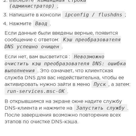
Выберите
Командная строка
(администратор)
;
Напишите в консоли
ipconfig / flushdns
;
Нажмите
Ввод
.
Если данные были введены верные, появится
сообщение с ответом:
Кэш преобразователя
DNS успешно очищен
.
Если нет, вам высветится :
Невозможно
очистить кэш преобразователя DNS: ошибка
выполнения
. Это означает, что клиентская
служба DNS для вас недействительна, чтобы ее
активировать нужно зайти в меню
Пуск
, а затем:
run-services.msc-OK
.
В открывшимся на экране окне надите службу
DNS-клиента и нажмите на
Запустить службу
.
После завершения возможно повторение всех
этапов по очистке DNS-кэша.