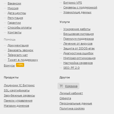
Битрикс-VPS
Вакансии
Серверы с поддержкой
Миссия
Хранилище данных
Дата-центры
Репутация
Услуги
Гарантии
Способы оплаты
Ускорение работы
Контакты
Бесшовная миграция
Премиум-поддержка
Помощь
Лечение от вирусов
Документация
Защита от DDOS-атак
Заказать звонок
Диагностика ошибок
Telegram-чат
Highload-оптимизация
Тикет в поддержку
Настройка серверов
+35%
Бонусы
SEO: PF 2.0
Продукты
Другое
Лицензии 1С Битрикс
Корзина
SSL-сертификаты
Личный кабинет
Зарубежные сервисы
Оферта
Панели управления
Персональные данные
Магазин доменов
Политика cookies