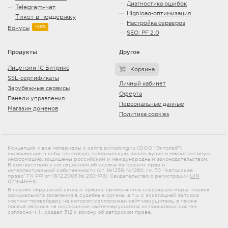
Диагностика ошибок
Telegram-чат
Highload-оптимизация
Тикет в поддержку
Настройка серверов
+35%
Бонусы
SEO: PF 2.0
Продукты
Другое
Лицензии 1С Битрикс
Корзина
SSL-сертификаты
Личный кабинет
Зарубежные сервисы
Оферта
Панели управления
Персональные данные
Магазин доменов
Политика cookies
Концепция и все материалы с сайта bxhosting.ru (ООО "Эктолаб")
включающие в себя текстовую, графическую, видео, аудио и маркетинговую
информацию, защищены российским и международным законодательством.
В соответствии с соглашением об охране авторских прав и
интеллектуальной собственности (ст. №1259, №1260, гл. 70 “Авторское
право” ГК РФ от 18.12.2006 № 230-ФЗ). Свидетельство о регистрации
UIN
07N-46-FK
.
В случае нарушений данных правил, применяются следующие меры: подача
официального заявления в судебные органы в т.ч. с эскалацией запроса
хостинг-провайдеру на котором расположен сайт-нарушитель, а также
подача запроса на исключение сайта-нарушителя из поисковых систем
согласно ч. II, раздел 512 к закону об авторском праве.